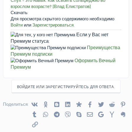
Слух - это навык. Как освоить сольфеджио во
взрослом возрасте? [Влад Елистратов]
Скачать:
Для просмотра скрытого содержимого необходимо
Войти
или
Зарегистрироваться
.
Если у Вас нет
Премиум статуса:
Преимущества
Премиум подписки
Оформить Вечный
Премиум
ВОЙДИТЕ ИЛИ ЗАРЕГИСТРИРУЙТЕСЬ ДЛЯ ОТВЕТА.
Vkontakte
Odnoklassniki
Blogger
Linked In
Diaspora
Facebook
Twitter
Reddit
Pin
Поделиться:
Tumblr
WhatsApp
Telegram
Viber
Skype
Электронная почта
Google
Yahoo
Ev
Ссылка