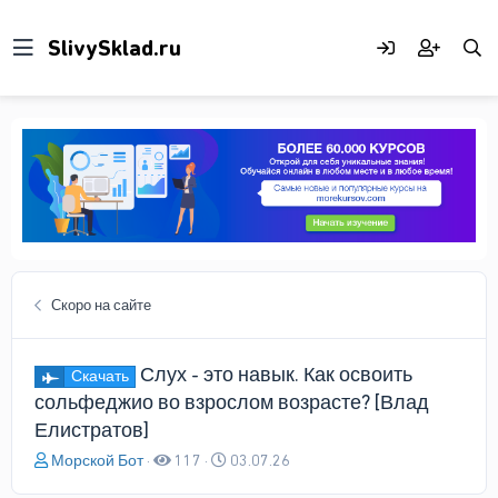
Скоро на сайте
Слух - это навык. Как освоить
Скачать
сольфеджио во взрослом возрасте? [Влад
Елистратов]
А
Д
Морской Бот
117
03.07.26
в
а