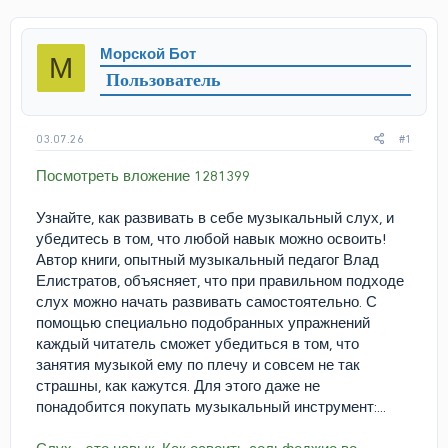
т
т
о
а
р
н
Морской Бот
М
т
а
Пользователь
е
ч
м
а
ы
л
а
03.07.26
#1
Посмотреть вложение 1281399
Узнайте, как развивать в себе музыкальный слух, и
убедитесь в том, что любой навык можно освоить!
Автор книги, опытный музыкальный педагог Влад
Елистратов, объясняет, что при правильном подходе
слух можно начать развивать самостоятельно. С
помощью специально подобранных упражнений
каждый читатель сможет убедиться в том, что
занятия музыкой ему по плечу и совсем не так
страшны, как кажутся. Для этого даже не
понадобится покупать музыкальный инструмент:...