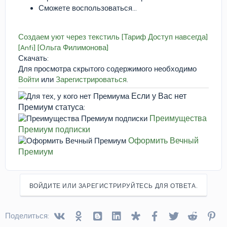
Сможете воспользоваться...
Создаем уют через текстиль [Тариф Доступ навсегда]
[Anfi] [Ольга Филимонова]
Скачать:
Для просмотра скрытого содержимого необходимо
Войти
или
Зарегистрироваться
.
Если у Вас нет
Премиум статуса:
Преимущества
Премиум подписки
Оформить Вечный
Премиум
ВОЙДИТЕ ИЛИ ЗАРЕГИСТРИРУЙТЕСЬ ДЛЯ ОТВЕТА.
Vkontakte
Odnoklassniki
Blogger
Linked In
Diaspora
Facebook
Twitter
Reddit
Pin
Поделиться: