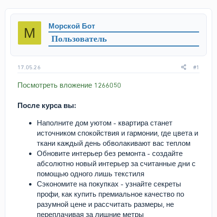
т
т
о
а
р
н
Морской Бот
М
т
а
Пользователь
е
ч
м
а
ы
л
а
17.05.26
#1
Посмотреть вложение 1266050
После курса вы:
Наполните дом уютом - квартира станет
источником спокойствия и гармонии, где цвета и
ткани каждый день обволакивают вас теплом
Обновите интерьер без ремонта - создайте
абсолютно новый интерьер за считанные дни с
помощью одного лишь текстиля
Сэкономите на покупках - узнайте секреты
профи, как купить премиальное качество по
разумной цене и рассчитать размеры, не
переплачивая за лишние метры