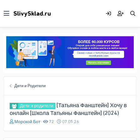
Дети и Родители
[Татьяна Фанштейн] Хочу в
Дети и родители
онлайн [Школа Татьяны Фанштейн] (2024)
А
Д
Морской Бот
72
07.05.26
в
а
т
т
о
а