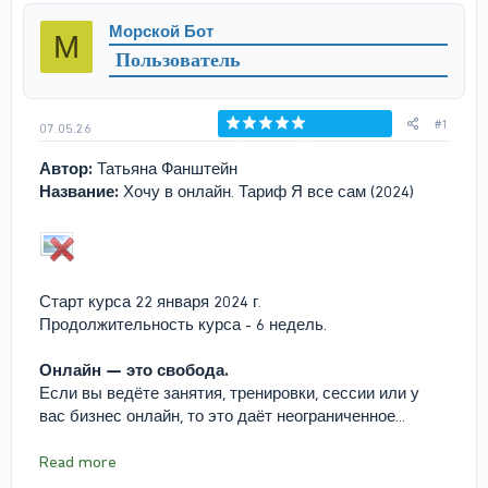
р
н
Морской Бот
М
т
а
Пользователь
е
ч
м
а
ы
л
а
#1
07.05.26
Голосов: 0
Автор:
Татьяна Фанштейн
Название:
Хочу в онлайн. Тариф Я все сам (2024)
Старт курса 22 января 2024 г.
Продолжительность курса - 6 недель.
Онлайн — это свобода.
Если вы ведёте занятия, тренировки, сессии или у
вас бизнес онлайн, то это даёт неограниченное...
Read more