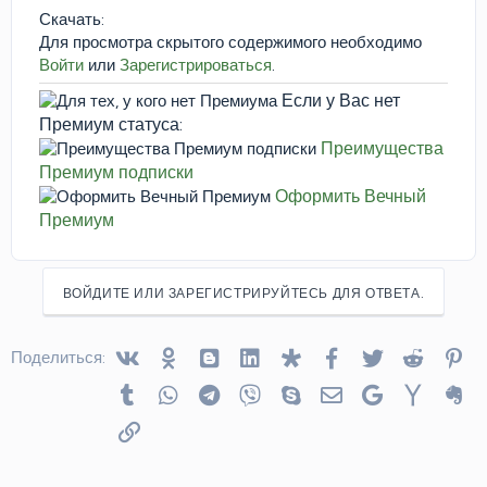
Скачать:
Для просмотра скрытого содержимого необходимо
Войти
или
Зарегистрироваться
.
Если у Вас нет
Премиум статуса:
Преимущества
Премиум подписки
Оформить Вечный
Премиум
ВОЙДИТЕ ИЛИ ЗАРЕГИСТРИРУЙТЕСЬ ДЛЯ ОТВЕТА.
Vkontakte
Odnoklassniki
Blogger
Linked In
Diaspora
Facebook
Twitter
Reddit
Pin
Поделиться:
Tumblr
WhatsApp
Telegram
Viber
Skype
Электронная почта
Google
Yahoo
Ev
Ссылка