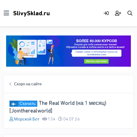
Скоро на сайте
The Real World (на 1 месяц)
Скачать
[Jointherealworld]
А
Д
Морской Бот
134
04.07.26
в
а
т
т
о
а