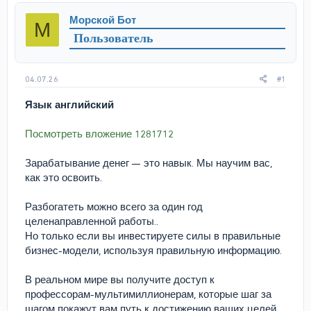
р
н
Морской Бот
М
т
а
Пользователь
е
ч
м
а
ы
л
а
04.07.26
#1
Язык английский
Посмотреть вложение 1281712
Зарабатывание денег — это навык. Мы научим вас,
как это освоить.
Разбогатеть можно всего за один год
целенаправленной работы..
Но только если вы инвестируете силы в правильные
бизнес-модели, используя правильную информацию.
В реальном мире вы получите доступ к
профессорам-мультимиллионерам, которые шаг за
шагом покажут вам путь к достижению ваших целей