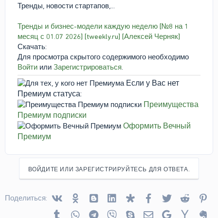
Тренды, новости стартапов,...
Тренды и бизнес-модели каждую неделю [№8 на 1
месяц с 01.07 2026] [tweekly.ru] [Алексей Черняк]
Скачать:
Для просмотра скрытого содержимого необходимо
Войти
или
Зарегистрироваться
.
Если у Вас нет
Премиум статуса:
Преимущества
Премиум подписки
Оформить Вечный
Премиум
ВОЙДИТЕ ИЛИ ЗАРЕГИСТРИРУЙТЕСЬ ДЛЯ ОТВЕТА.
Vkontakte
Odnoklassniki
Blogger
Linked In
Diaspora
Facebook
Twitter
Reddit
Pin
Поделиться:
Tumblr
WhatsApp
Telegram
Viber
Skype
Электронная почта
Google
Yahoo
Ev