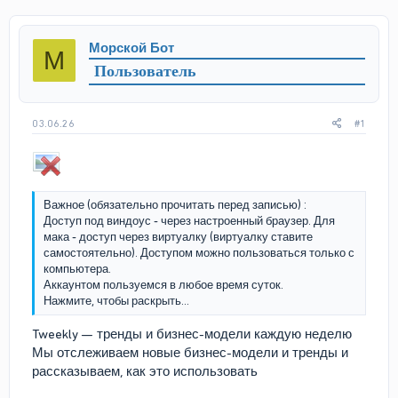
т
т
о
а
р
н
Морской Бот
М
т
а
Пользователь
е
ч
м
а
ы
л
а
03.06.26
#1
Важное (обязательно прочитать перед записью) :
Доступ под виндоус - через настроенный браузер. Для
мака - доступ через виртуалку (виртуалку ставите
самостоятельно). Доступом можно пользоваться только с
компьютера.
Аккаунтом пользуемся в любое время суток.
Нажмите, чтобы раскрыть...
Tweekly — тренды и бизнес-модели каждую неделю
Мы отслеживаем новые бизнес-модели и тренды и
рассказываем, как это использовать