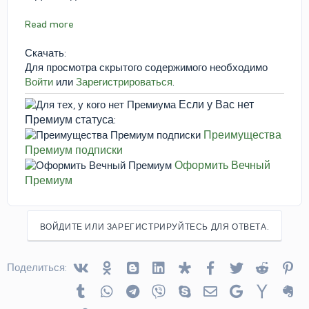
Read more
Скачать:
Для просмотра скрытого содержимого необходимо
Войти
или
Зарегистрироваться
.
Если у Вас нет
Премиум статуса:
Преимущества
Премиум подписки
Оформить Вечный
Премиум
ВОЙДИТЕ ИЛИ ЗАРЕГИСТРИРУЙТЕСЬ ДЛЯ ОТВЕТА.
Vkontakte
Odnoklassniki
Blogger
Linked In
Diaspora
Facebook
Twitter
Reddit
Pin
Поделиться:
Tumblr
WhatsApp
Telegram
Viber
Skype
Электронная почта
Google
Yahoo
Ev