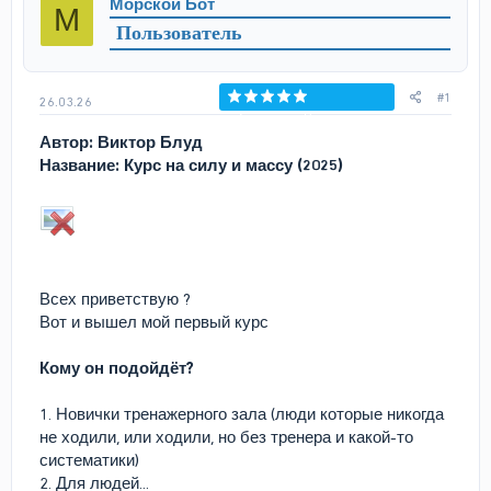
Морской Бот
М
т
а
Пользователь
е
ч
м
а
ы
л
а
#1
26.03.26
Голосов: 0
Автор: Виктор Блуд
Название: Курс на силу и массу (2025)
Всех приветствую ?
Вот и вышел мой первый курс
Кому он подойдёт?
1. Новички тренажерного зала (люди которые никогда
не ходили, или ходили, но без тренера и какой-то
систематики)
2. Для людей...