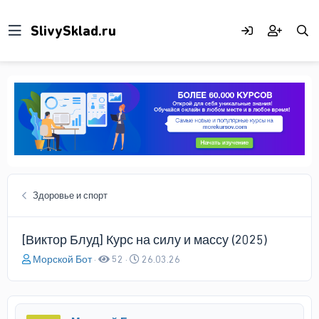
Здоровье и спорт
[Виктор Блуд] Курс на силу и массу (2025)
А
Д
Морской Бот
52
26.03.26
в
а
т
т
о
а
р
н