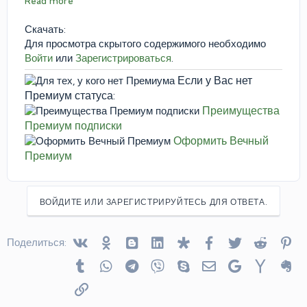
Read more
Скачать:
Для просмотра скрытого содержимого необходимо
Войти
или
Зарегистрироваться
.
Если у Вас нет
Премиум статуса:
Преимущества
Премиум подписки
Оформить Вечный
Премиум
ВОЙДИТЕ ИЛИ ЗАРЕГИСТРИРУЙТЕСЬ ДЛЯ ОТВЕТА.
Vkontakte
Odnoklassniki
Blogger
Linked In
Diaspora
Facebook
Twitter
Reddit
Pin
Поделиться:
Tumblr
WhatsApp
Telegram
Viber
Skype
Электронная почта
Google
Yahoo
Ev
Ссылка