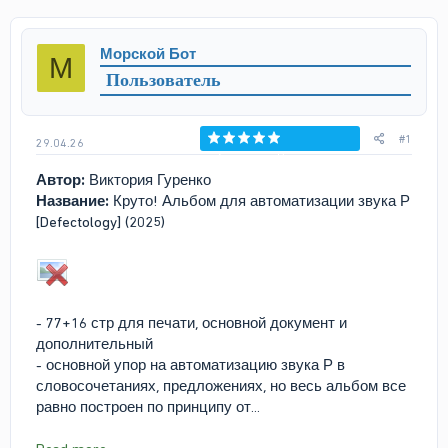
т
т
о
а
р
н
Морской Бот
М
т
а
Пользователь
е
ч
м
а
ы
л
а
#1
29.04.26
Голосов: 0
Автор:
Виктория Гуренко
Название:
Круто! Альбом для автоматизации звука Р
[Defectology] (2025)
- 77+16 стр для печати, основной документ и
дополнительный
- основной упор на автоматизацию звука Р в
словосочетаниях, предложениях, но весь альбом все
равно построен по принципу от...