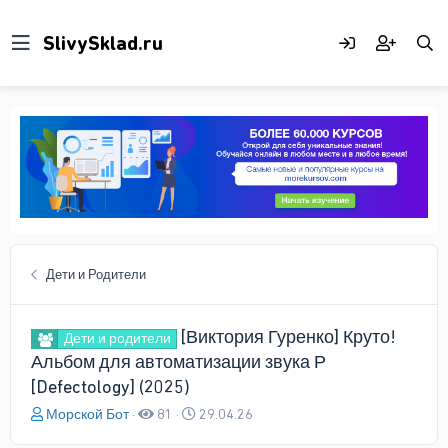
Дети и Родители
[Виктория Гуренко] Круто!
Дети и родители
Альбом для автоматизации звука Р
[Defectology] (2025)
А
Д
Морской Бот
81
29.04.26
в
а