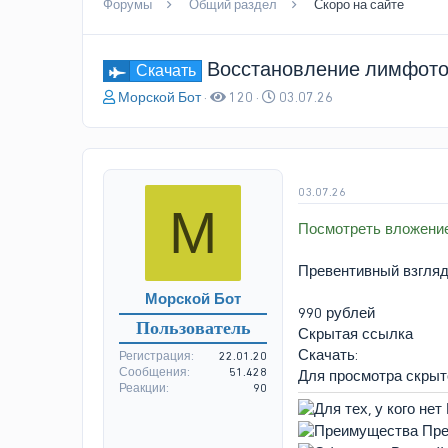
Форумы
Общий раздел
Скоро на сайте
Восстановление лимфоток
Скачать
А
Д
Морской Бот
120
03.07.26
в
а
т
т
о
а
р
н
т
а
03.07.26
М
е
ч
Посмотреть вложени
м
а
ы
л
а
Превентивный взгляд
Морской Бот
990 рублей
Пользователь
Скрытая ссылка
Скачать:
Регистрация
22.01.20
Сообщения
51.428
Для просмотра скры
Реакции
90