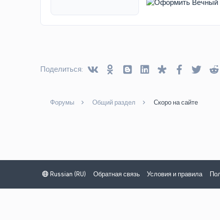
Vkontakte
Odnoklassniki
Blogger
Linked In
Diaspora
Facebook
Twitt
Поделиться:
Форумы
Общий раздел
Скоро на сайте
Russian (RU)
Обратная связь
Условия и правила
Пол