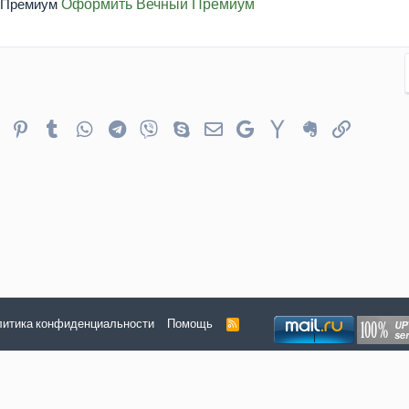
Оформить Вечный Премиум
er
Reddit
Pinterest
Tumblr
WhatsApp
Telegram
Viber
Skype
Электронная почта
Google
Yahoo
Evernote
Ссылка
итика конфиденциальности
Помощь
R
S
S
Шир