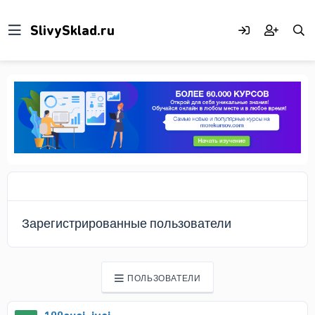
Зарегистрированные пользователи
ПОЛЬЗОВАТЕЛИ