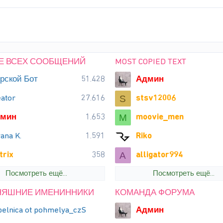
Е ВСЕХ СООБЩЕНИЙ
MOST COPIED TEXT
рской Бот
51.428
Админ
eator
27.616
stsv12006
S
мин
1.653
moovie_men
M
ana K.
1.591
Riko
trix
358
alligator994
A
Посмотреть ещё...
Посмотреть ещё...
НЯШНИЕ ИМЕНИННИКИ
КОМАНДА ФОРУМА
pelnica ot pohmelya_czS
Админ