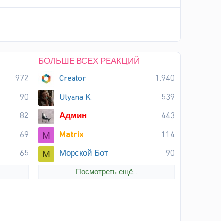
БОЛЬШЕ ВСЕХ РЕАКЦИЙ
972
Creator
1.940
90
Ulyana K.
539
82
Админ
443
69
Matrix
114
M
65
Морской Бот
90
М
Посмотреть ещё...