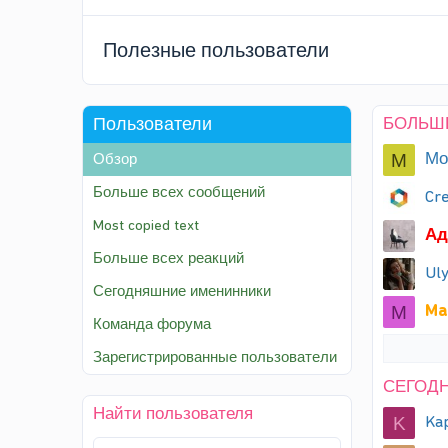
Полезные пользователи
Пользователи
БОЛЬШ
Мо
М
Обзор
Больше всех сообщений
Cr
Most copied text
Ад
Больше всех реакций
Uly
Сегодняшние именинники
Ma
M
Команда форума
Зарегистрированные пользователи
СЕГОД
Найти пользователя
Ka
K