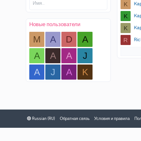
Ka
K
Ka
K
Новые пользователи
Ka
K
M
A
D
A
Ri
R
A
A
A
J
A
J
A
K
Russian (RU)
Обратная связь
Условия и правила
Пол