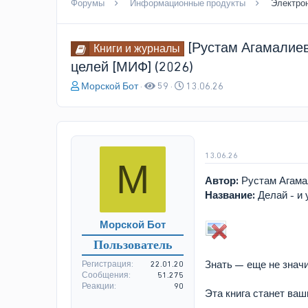
Форумы
Информационные продукты
Электро
[Рустам Агамалиев
Книги и журналы
целей [МИФ] (2026)
А
Д
Морской Бот
59
13.06.26
в
а
т
т
о
а
р
н
т
а
13.06.26
М
е
ч
м
а
Автор:
Рустам Агама
ы
л
Название:
Делай - и 
а
Морской Бот
Пользователь
Знать — еще не знач
Регистрация
22.01.20
Сообщения
51.275
Реакции
90
Эта книга станет ваш