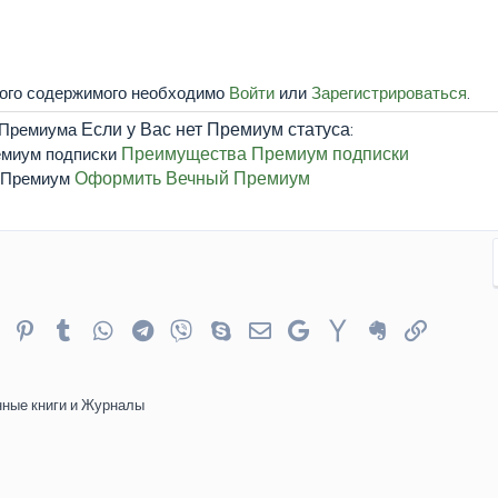
того содержимого необходимо
Войти
или
Зарегистрироваться
.
Если у Вас нет Премиум статуса:
Преимущества Премиум подписки
Оформить Вечный Премиум
er
Reddit
Pinterest
Tumblr
WhatsApp
Telegram
Viber
Skype
Электронная почта
Google
Yahoo
Evernote
Ссылка
ные книги и Журналы