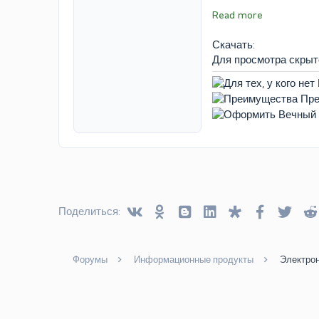
Read more
Скачать:
Для просмотра скры
Vkontakte
Odnoklassniki
Blogger
Linked In
Diaspora
Facebook
Twitt
Поделиться:
Форумы
Информационные продукты
Электрон