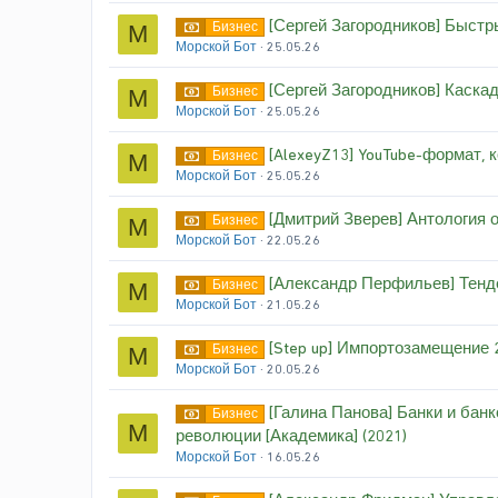
[Сергей Загородников] Быстры
Бизнес
М
Морской Бот
25.05.26
[Сергей Загородников] Каскад
Бизнес
М
Морской Бот
25.05.26
[AlexeyZ13] YouTube-формат, 
Бизнес
М
Морской Бот
25.05.26
[Дмитрий Зверев] Антология о
Бизнес
М
Морской Бот
22.05.26
[Александр Перфильев] Тенде
Бизнес
М
Морской Бот
21.05.26
[Step up] Импортозамещение 2
Бизнес
М
Морской Бот
20.05.26
[Галина Панова] Банки и бан
Бизнес
М
революции [Академика] (2021)
Морской Бот
16.05.26