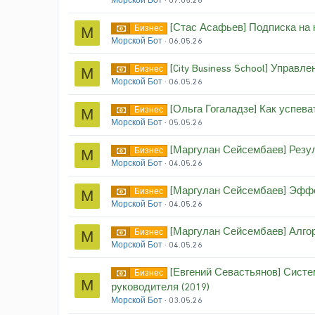
Морской Бот
07.05.26
[Стас Асафьев] Подписка на к
Бизнес
М
Морской Бот
06.05.26
[City Business School] Управле
Бизнес
М
Морской Бот
06.05.26
[Ольга Гогаладзе] Как успеват
Бизнес
М
Морской Бот
05.05.26
[Маргулан Сейсембаев] Резул
Бизнес
М
Морской Бот
04.05.26
[Маргулан Сейсембаев] Эффе
Бизнес
М
Морской Бот
04.05.26
[Маргулан Сейсембаев] Алго
Бизнес
М
Морской Бот
04.05.26
[Евгений Севастьянов] Сист
Бизнес
М
руководителя (2019)
Морской Бот
03.05.26