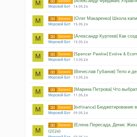
[Александр Фридман] Управл
Бизнес
М
Морской Бот
16.05.26
[Олег Макаренко] Школа капи
Бизнес
М
Морской Бот
15.05.26
[Александр Куртеев] Как созд
Бизнес
М
Морской Бот
15.05.26
[Spencer Pawliw] Evolve & Ecom
Бизнес
М
Морской Бот
13.05.26
[Вячеслав Губанов] Тело и де
Бизнес
М
Морской Бот
13.05.26
[Марина Петрова] Что выбрат
Бизнес
М
Морской Бот
11.05.26
[bitfinance] Бюджетирование 
Бизнес
М
Морской Бот
09.05.26
[Елена Пересада, Денис Жиха
Бизнес
М
(2026)