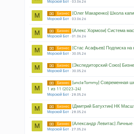
Морской Бот
03.06.26
[Олег Макаренко] Школа капи
Бизнес
М
Морской Бот
03.06.26
[Алекс Хормози] Система мас
Бизнес
М
Морской Бот
01.06.26
[Стас Асафьев] Подписка на к
Бизнес
М
Морской Бот
30.05.26
[Экспедиторский Союз] Бизнес
Бизнес
М
Морской Бот
30.05.26
[uncleTommy] Современная шк
Бизнес
М
1 из 11 (2023-24)
Морской Бот
28.05.26
[Дмитрий Батухтин] НК Масшт
Бизнес
М
Морской Бот
28.05.26
[Александр Левитас] Личные 
Бизнес
М
Морской Бот
27.05.26