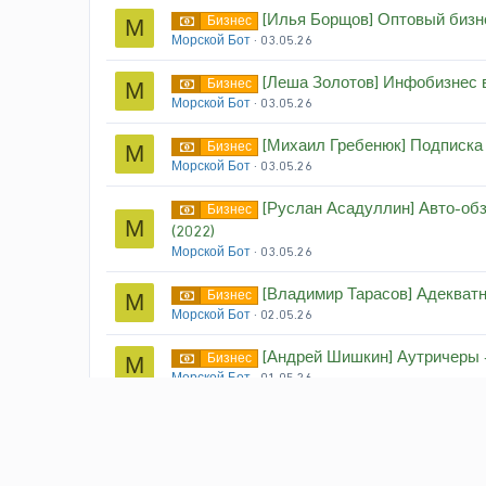
[Илья Борщов] Оптовый бизне
Бизнес
М
Морской Бот
03.05.26
[Леша Золотов] Инфобизнес в
Бизнес
М
Морской Бот
03.05.26
[Михаил Гребенюк] Подписка 
Бизнес
М
Морской Бот
03.05.26
[Руслан Асадуллин] Авто-об
Бизнес
М
(2022)
Морской Бот
03.05.26
[Владимир Тарасов] Адекватн
Бизнес
М
Морской Бот
02.05.26
[Андрей Шишкин] Аутричеры -
Бизнес
М
Морской Бот
01.05.26
[Никита Хохлов] Учись быстре
Бизнес
М
Морской Бот
01.05.26
[Center-Game, Анна Бабина] 
Бизнес