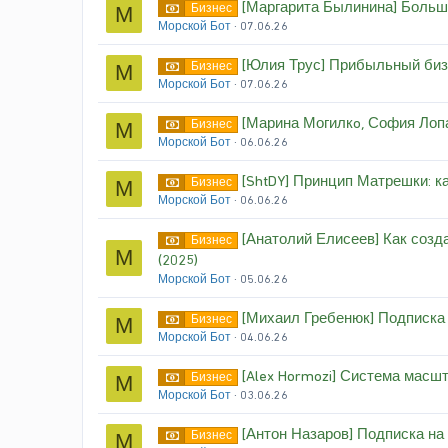
[Маргарита Былинина] Больш
Бизнес
М
Морской Бот
07.06.26
[Юлия Трус] Прибыльный бизн
Бизнес
М
Морской Бот
07.06.26
[Марина Могилкo, София Лопат
Бизнес
М
Морской Бот
06.06.26
[ShtDY] Принцип Матрешки: ка
Бизнес
М
Морской Бот
06.06.26
[Анатолий Елисеев] Как созда
Бизнес
М
(2025)
Морской Бот
05.06.26
[Михаил Гребенюк] Подписка 
Бизнес
М
Морской Бот
04.06.26
[Alex Hormozi] Система масш
Бизнес
М
Морской Бот
03.06.26
[Антон Назаров] Подписка на
Бизнес
М