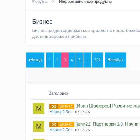
Форумы
Информационные продукты
Бизнес
Бизнес раздел содержит материалы по инфо-бизнесу,
достичь хорошей прибыли.
Назад
1
2
3
4
5
...
209
Вперёд
Заголовок
[Иван Шаферов] Развитие лан
Бизнес
М
Морской Бот
07.06.26
[jonn22] Партнерки 2.0. Начни
Бизнес
М
Морской Бот
07.06.26