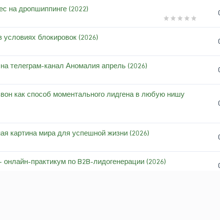
с на дропшиппинге (2022)
 условиях блокировок (2026)
на телеграм-канал Аномалия апрель (2026)
звон как способ моментального лидгена в любую нишу
ая картина мира для успешной жизни (2026)
 онлайн-практикум по B2B-лидогенерации (2026)
е конкурентов [ZProger] (2026)
Игрофикация обучения - от простых механик на каждый